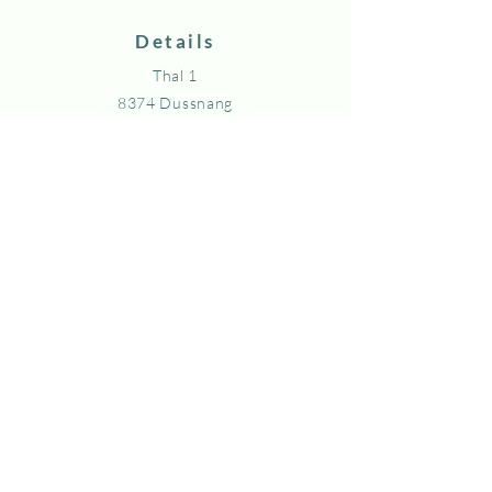
Person
Details
Das genaue Gewicht in den
Thal 1
Packungen kann variieren. Der
8374 Dussnang
effektive Preis wird bei
+41 71 977 11 07
Abholung/Lieferung verrechnet.
+41 78 795 73 68
info@bergbueffel.ch
© 2024 bergbueffel.ch
Erstellt mit
Wix.com