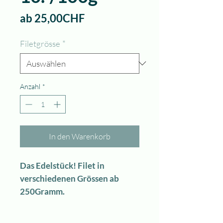
Sale-
ab
25,00CHF
Preis
Filetgrösse
*
Anzahl
*
In den Warenkorb
Das Edelstück! Filet in
verschiedenen Grössen ab
250Gramm.
Mengenempfehlung:
250g pro